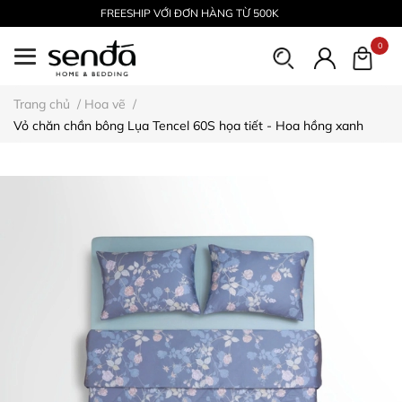
FREESHIP VỚI ĐƠN HÀNG TỪ 500K
0
Trang chủ
/
Hoa vẽ
/
Vỏ chăn chần bông Lụa Tencel 60S họa tiết - Hoa hồng xanh