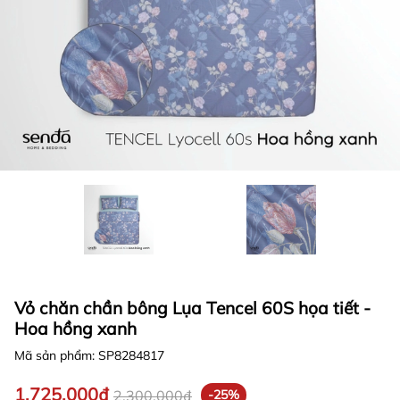
Vỏ chăn chần bông Lụa Tencel 60S họa tiết -
Hoa hồng xanh
Mã sản phẩm:
SP8284817
1.725.000₫
2.300.000₫
-25%