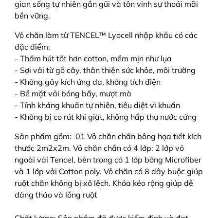
gian sống tự nhiên gần gũi và tôn vinh sự thoải mãi
bền vững.
Vỏ chăn làm từ
TENCEL™
Lyocell nhập khẩu có các
đặc điểm:
- Thấm hút tốt hơn cotton, mềm mịn như lụa
- Sợi vải từ gỗ cây, thân thiện sức khỏe, môi trường
- Không gây kích ứng da, không tích điện
- Bề mặt vải bóng bẩy, mượt mà
- Tính kháng khuẩn tự nhiên, tiêu diệt vi khuẩn
- Không bị co rút khi giặt, không hấp thụ nước cứng
Sản phẩm gồm: 01 Vỏ chăn chần bông họa tiết kích
thước 2m2x2m. Vỏ chăn chần có 4 lớp: 2 lớp vỏ
ngoài vải Tencel, bên trong có 1 lớp bông Microfiber
và 1 lớp vải Cotton poly. Vỏ chăn có 8 dây buộc giúp
ruột chăn không bị xô lệch. Khóa kéo rộng giúp dễ
dàng tháo và lồng ruột