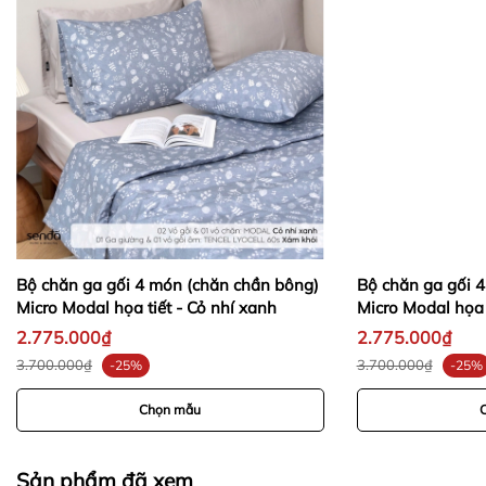
(Silk/Delicate)
Nhiệt độ nước
<30
℃
<40
℃
Chế độ sấy
Không nhiệt
Nhiệt độ thấp
-
-
y
-
-
Bộ chăn ga gối 4 món (chăn chần bông)
Bộ chăn ga gối 
-
Micro Modal họa tiết - Cỏ nhí xanh
Micro Modal họa 
2.775.000₫
2.775.000₫
-
-
3.700.000₫
3.700.000₫
-25%
-25%
Chọn mẫu
Sản phẩm đã xem