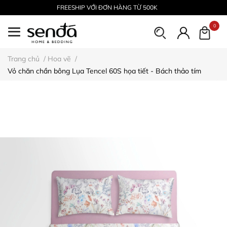
FREESHIP VỚI ĐƠN HÀNG TỪ 500K
0
Trang chủ
/
Hoa vẽ
/
Vỏ chăn chần bông Lụa Tencel 60S họa tiết - Bách thảo tím