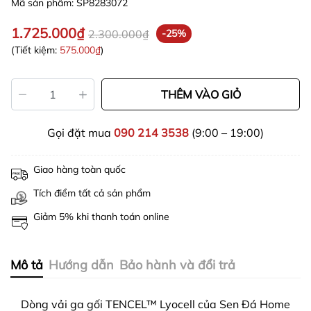
Mã sản phẩm:
SP8283072
1.725.000₫
2.300.000₫
-25%
(Tiết kiệm:
575.000₫
)
THÊM VÀO GIỎ
Gọi đặt mua
090 214 3538
(9:00 – 19:00)
Giao hàng toàn quốc
Tích điểm tất cả sản phẩm
Giảm 5% khi thanh toán online
Mô tả
Hướng dẫn
Bảo hành và đổi trả
Dòng vải ga gối
TENCEL™
Lyocell của Sen Đá Home