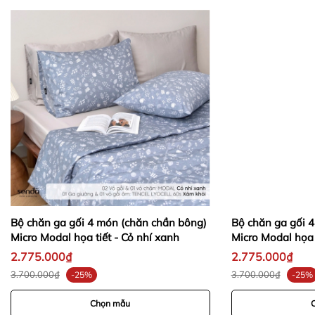
TENCEL
COTTON
Giặt nhẹ
Chế độ giặt
Giặt bình thường
(Silk/Delicate)
Nhiệt độ nước
<30
℃
<40
℃
Chế độ sấy
Không nhiệt
Nhiệt độ thấp
-
-
y
-
-
Bộ chăn ga gối 4 món (chăn chần bông)
Bộ chăn ga gối 
-
Micro Modal họa tiết - Cỏ nhí xanh
Micro Modal họa 
2.775.000₫
2.775.000₫
-
-
3.700.000₫
3.700.000₫
-25%
-25%
Chọn mẫu