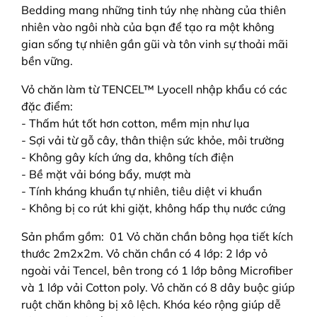
Bedding mang những tinh túy nhẹ nhàng của thiên
nhiên vào ngôi nhà của bạn để tạo ra một không
gian sống tự nhiên gần gũi và tôn vinh sự thoải mãi
bền vững.
Vỏ chăn làm từ
TENCEL™
Lyocell nhập khẩu có các
đặc điểm:
- Thấm hút tốt hơn cotton, mềm mịn như lụa
- Sợi vải từ gỗ cây, thân thiện sức khỏe, môi trường
- Không gây kích ứng da, không tích điện
- Bề mặt vải bóng bẩy, mượt mà
- Tính kháng khuẩn tự nhiên, tiêu diệt vi khuẩn
- Không bị co rút khi giặt, không hấp thụ nước cứng
Sản phẩm gồm: 01 Vỏ chăn chần bông họa tiết kích
thước 2m2x2m. Vỏ chăn chần có 4 lớp: 2 lớp vỏ
ngoài vải Tencel, bên trong có 1 lớp bông Microfiber
và 1 lớp vải Cotton poly. Vỏ chăn có 8 dây buộc giúp
ruột chăn không bị xô lệch. Khóa kéo rộng giúp dễ