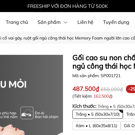
FREESHIP VỚI ĐƠN HÀNG TỪ 500K
Trang chủ
Sản phẩm
Liên hệ
Tuyển dụng
 cổ vai gáy, ruột gối ngủ công thái học Memory Foam người lớn cao c
Gối cao su non chố
ngủ công thái học
Mã sản phẩm:
SP001721
487.500₫
650.000₫
-2
(Tiết kiệm:
162.500₫
)
Kích thước:
Trắng • S (50x30x7
Trắng • S (50x30x7/10)
Trắn
Xám • L (60x35x8/11)
Gối O