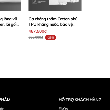
g lông vũ
Ga chống thấm Cotton phủ
r, lõi gối
TPU kháng nước, bảo vệ
đệm
487.500₫
650.000₫
-25%
 PHẨM
HỖ TRỢ KHÁCH HÀNG
hận
FAQs