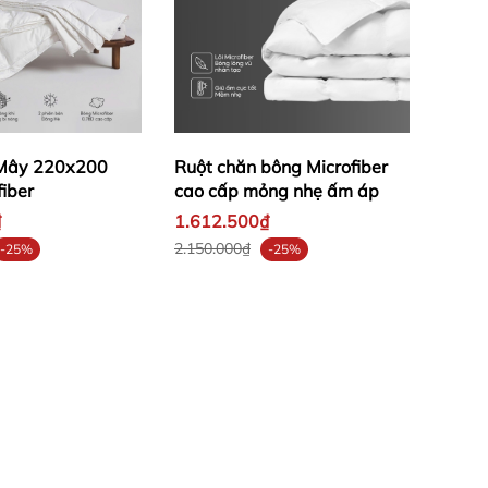
 Mây 220x200
Ruột chăn bông Microfiber
iber
cao cấp mỏng nhẹ ấm áp
₫
1.612.500₫
2.150.000₫
-25%
-25%