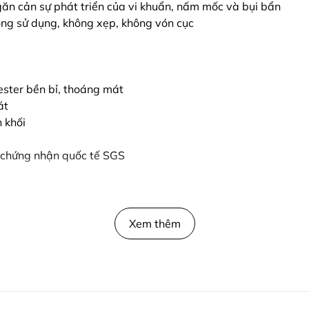
ngăn cản sự phát triển của vi khuẩn, nấm mốc và bụi bẩn
ông sử dụng, không xẹp, không vón cục
ester bền bỉ, thoáng mát
át
 khối
 chứng nhận quốc tế SGS
Xem thêm