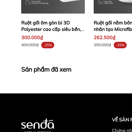
Ruột gối ôm gòn bi 3D
Ruột gối nằm bôn
Polyester cao cấp siêu bền,
nhân tạo Microfibe
đàn hồi, không xẹp lún
hơi cao cấp
300.000₫
262.500₫
400.000₫
350.000₫
-25%
-25%
Sản phẩm đã xem
VỀ SẢN
Chứng n