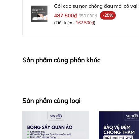
Gối cao su non chống đau mỏi cổ vai 
Memory Foam người lớn cao cấp
487.500₫
-25%
650.000₫
(Tiết kiệm:
162.500₫
)
Sản phẩm cùng phân khúc
Sản phẩm cùng loại