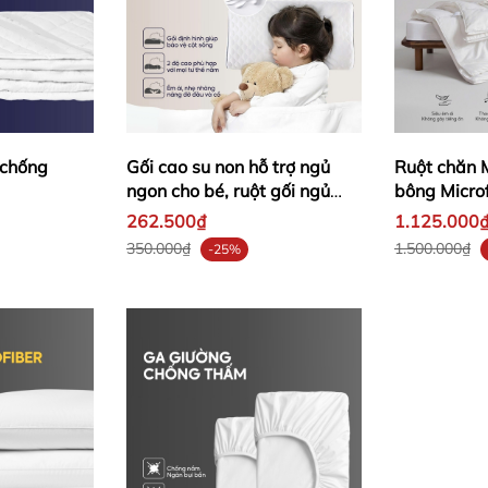
 chống
Gối cao su non hỗ trợ ngủ
Ruột chăn
ngon cho bé, ruột gối ngủ
bông Microf
sâu Memory Foam trẻ em
262.500₫
1.125.000
cao cấp
350.000₫
1.500.000₫
-25%