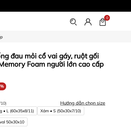
0
ấp
ng đau mỏi cổ vai gáy, ruột gối
 Memory Foam người lớn cao cấp
5%
Hướng dẫn chọn size
/10)
g • L (60x35x8/11)
Xám • S (50x30x7/10)
val 50x30x10