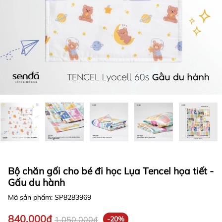
Bộ chăn gối cho bé đi học Lụa Tencel họa tiết -
Gấu du hành
Mã sản phẩm:
SP8283969
840.000₫
1.050.000₫
-20%