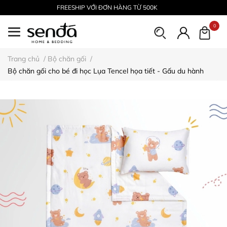
FREESHIP VỚI ĐƠN HÀNG TỪ 500K
0
Trang chủ
/
Bộ chăn gối
/
Bộ chăn gối cho bé đi học Lụa Tencel họa tiết - Gấu du hành