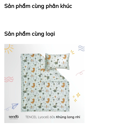
Sản phẩm cùng phân khúc
Sản phẩm cùng loại
TENCEL
COTTON
Giặt nhẹ
Chế độ giặt
Giặt bình thường
(Silk/Delicate)
Nhiệt độ nước
<30
℃
<40
℃
Chế độ sấy
Không nhiệt
Nhiệt độ thấp
-
-
y
-
-