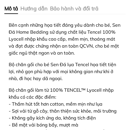
Mô tả
Hướng dẫn
Bảo hành và đổi trả
Bên cạnh những họa tiết đáng yêu dành cho bé, Sen
Đá Home Bedding sử dụng chất liệu Tencel 100%
Lyocell nhập khẩu cao cấp, mềm mịn, thoáng mát
và đạt được chứng nhận an toàn QCVN, cho bé một
giấc ngủ thật ngon và an toàn
.
Bộ chăn gối cho bé Sen Đá lụa Tencel họa tiết tiện
lợi, nhỏ gọn phù hợp với mọi không gian như khi ở
nhà, đi học hay dã ngoại.
Bộ chăn gối làm từ 100%
TENCEL™
Lyocell nhập
khẩu có các đặc điểm:
- Thấm hút tốt hơn cotton, mềm mịn như lụa
- Sợi vải từ gỗ cây, thân thiện sức khỏe, môi trường
- Không gây kích ứng da, không tích điện
- Bề mặt vải bóng bẩy, mượt mà