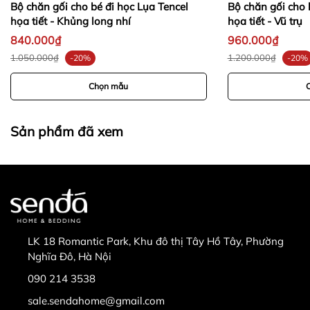
Bộ chăn gối cho bé đi học Lụa Tencel
Bộ chăn gối cho 
-
họa tiết - Khủng long nhí
họa tiết - Vũ trụ
840.000₫
960.000₫
-
-
1.050.000₫
1.200.000₫
-20%
-20%
Chọn mẫu
Sản phẩm đã xem
LK 18 Romantic Park, Khu đô thị Tây Hồ Tây, Phường
Nghĩa Đô, Hà Nội
090 214 3538
sale.sendahome@gmail.com