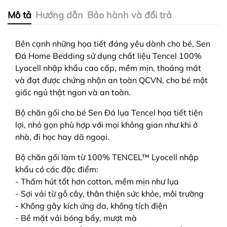
Mô tả
Hướng dẫn
Bảo hành và đổi trả
Bên cạnh những họa tiết đáng yêu dành cho bé, Sen
Đá Home Bedding sử dụng chất liệu Tencel 100%
Lyocell nhập khẩu cao cấp, mềm mịn, thoáng mát
và đạt được chứng nhận an toàn QCVN, cho bé một
giấc ngủ thật ngon và an toàn
.
Bộ chăn gối cho bé Sen Đá lụa Tencel họa tiết tiện
lợi, nhỏ gọn phù hợp với mọi không gian như khi ở
nhà, đi học hay dã ngoại.
Bộ chăn gối làm từ 100%
TENCEL™
Lyocell nhập
khẩu có các đặc điểm:
- Thấm hút tốt hơn cotton, mềm mịn như lụa
- Sợi vải từ gỗ cây, thân thiện sức khỏe, môi trường
- Không gây kích ứng da, không tích điện
- Bề mặt vải bóng bẩy, mượt mà