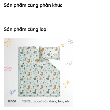
Sản phẩm cùng phân khúc
Sản phẩm cùng loại
TENCEL
COTTON
Giặt nhẹ
Chế độ giặt
Giặt bình thường
(Silk/Delicate)
Nhiệt độ nước
<30
℃
<40
℃
Chế độ sấy
Không nhiệt
Nhiệt độ thấp
-
-
y
-
-