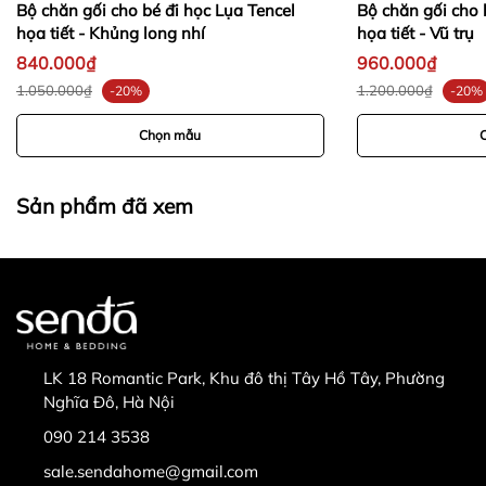
Bộ chăn gối cho bé đi học Lụa Tencel
Bộ chăn gối cho 
-
họa tiết - Khủng long nhí
họa tiết - Vũ trụ
840.000₫
960.000₫
-
-
1.050.000₫
1.200.000₫
-20%
-20%
Chọn mẫu
Sản phẩm đã xem
LK 18 Romantic Park, Khu đô thị Tây Hồ Tây, Phường
Nghĩa Đô, Hà Nội
090 214 3538
sale.sendahome@gmail.com