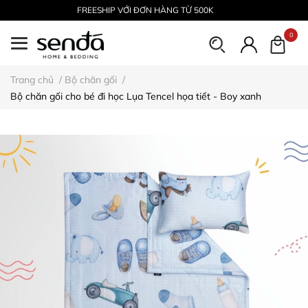
FREESHIP VỚI ĐƠN HÀNG TỪ 500K
0
Trang chủ
/
Bộ chăn gối
/
Bộ chăn gối cho bé đi học Lụa Tencel họa tiết - Boy xanh