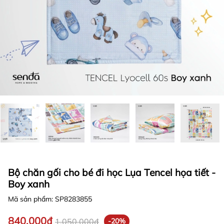
Bộ chăn gối cho bé đi học Lụa Tencel họa tiết -
Boy xanh
Mã sản phẩm:
SP8283855
840.000₫
1.050.000₫
-20%