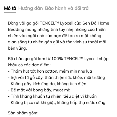
Mô tả
Hướng dẫn
Bảo hành và đổi trả
Dòng vải ga gối
TENCEL™
Lyocell của Sen Đá Home
Bedding mang những tinh túy nhẹ nhàng của thiên
nhiên vào ngôi nhà của bạn để tạo ra một không
gian sống tự nhiên gần gũi và tôn vinh sự thoải mãi
bền vững.
Bộ chăn ga gối làm từ 100%
TENCEL™
Lyocell nhập
khẩu có các đặc điểm:
- Thấm hút tốt hơn cotton, mềm mịn như lụa
- Sợi vải từ gỗ cây, thân thiện sức khỏe, môi trường
- Không gây kích ứng da, không tích điện
- Bề mặt vải bóng bẩy, mượt mà
- Tính kháng khuẩn tự nhiên, tiêu diệt vi khuẩn
- Không bị co rút khi giặt, không hấp thụ nước cứng
Sản phẩm gồm: