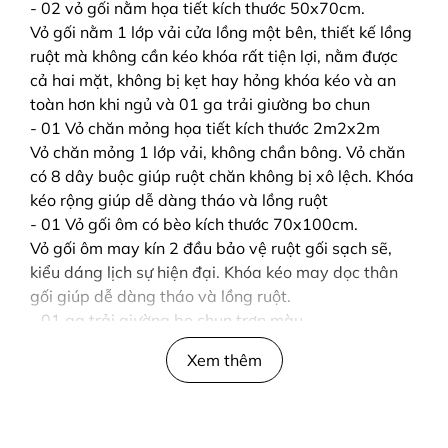
- 02 vỏ gối nằm họa tiết kích thước 50x70cm.
Vỏ gối nằm 1 lớp vải cửa lồng một bên, thiết kế lồng
ruột mà không cần kéo khóa rất tiện lợi, nằm được
cả hai mặt, không bị kẹt hay hỏng khóa kéo và an
toàn hơn khi ngủ và 01 ga trải giường bo chun
- 01 Vỏ chăn mỏng họa tiết kích thước 2m2x2m
Vỏ chăn mỏng 1 lớp vải, không chần bông. Vỏ chăn
có 8 dây buộc giúp ruột chăn không bị xô lệch. Khóa
kéo rộng giúp dễ dàng tháo và lồng ruột
- 01 Vỏ gối ôm có bèo kích thước 70x100cm.
Vỏ gối ôm may kín 2 đầu bảo vệ ruột gối sạch sẽ,
kiểu dáng lịch sự hiện đại. Khóa kéo may dọc thân
gối giúp dễ dàng tháo và lồng ruột.
- 01 ga trải giường bo chun trơn màu.
Ga giường 1 lớp vải bo chun cao cấp bản to dày
Xem thêm
2cm, các đường may đều được vắt sổ bằng chỉ
cotton bền chắc, bề mặt bóng đẹp, có 1 đường may
nối ở mép.