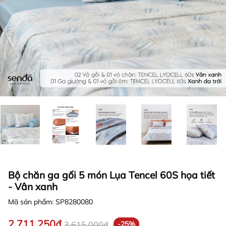
Bộ chăn ga gối 5 món Lụa Tencel 60S họa tiết
- Vân xanh
Mã sản phẩm:
SP8280080
2.711.250₫
3.615.000₫
-25%