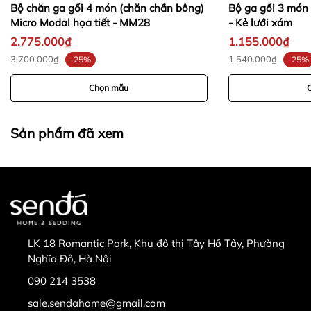
Bộ chăn ga gối 4 món (chăn chần bông)
Bộ ga gối 3 món 
-
Micro Modal họa tiết - MM28
- Kẻ lưới xám
2.775.000₫
1.155.000₫
-
-
3.700.000₫
1.540.000₫
-25%
-25%
Chọn mẫu
Sản phẩm đã xem
LK 18 Romantic Park, Khu đô thị Tây Hồ Tây, Phường
Nghĩa Đô, Hà Nội
090 214 3538
sale.sendahome@gmail.com